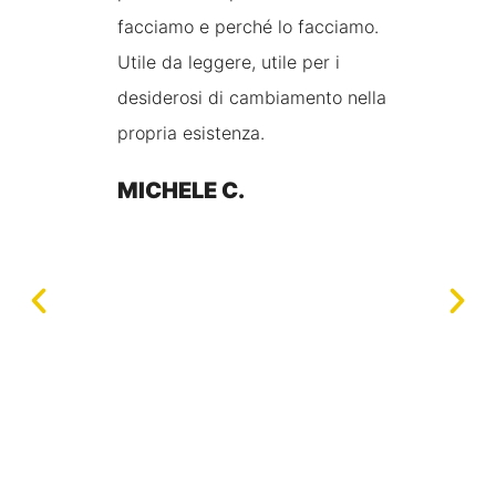
e di
facciamo e perché lo facciamo.
d
te da
Utile da leggere, utile per i
m
evole
desiderosi di cambiamento nella
h
propria esistenza.
L
f
MICHELE C.
v
m