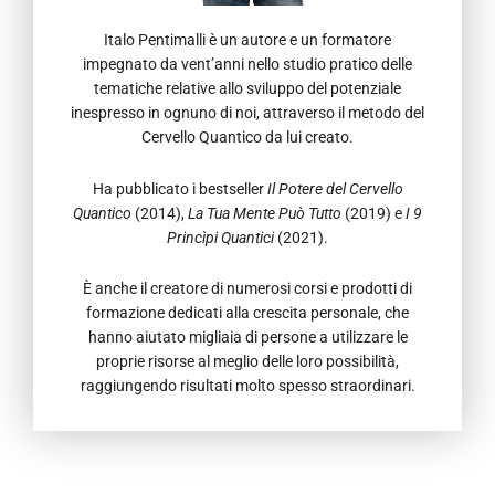
Italo Pentimalli è un autore e un formatore
impegnato da vent’anni nello studio pratico
delle
tematiche relative allo sviluppo del
potenziale
inespresso in ognuno di noi,
attraverso il metodo del
Cervello Quantico
da lui creato.
Ha pubblicato i bestseller
Il
Potere del Cervello
Quantico
(2014),
La Tua Mente
Può Tutto
(2019) e
I 9
Princìpi Quantici
(2021).
È
anche il creatore di numerosi corsi e prodotti
di
formazione dedicati alla crescita personale,
che
hanno aiutato migliaia di persone a
utilizzare le
proprie risorse al meglio delle
loro possibilità,
raggiungendo risultati molto
spesso straordinari.