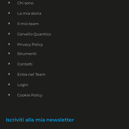
Chi sono
La mia storia
Il mio team
Cervello Quantico
Privacy Policy
Strumenti
Contatti
Entra nel Team
Login
Cookie Policy
Name
Iscriviti alla mia newsletter
Email