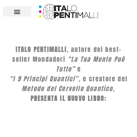
Vai
al
contenuto
ITALO PENTIMALLI
, autore dei best-
seller Mondadori
“La Tua Mente Può
Tutto”
e
“I 9 Princìpi Quantici”
, e creatore del
Metodo del Cervello Quantico
,
PRESENTA IL NUOVO LIBRO: