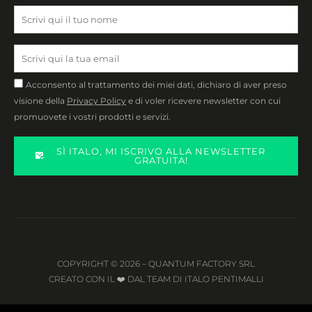
Privacy
Acconsento al trattamento dei miei dati, dichiaro di aver preso
visione della
Privacy Policy
e di voler ricevere newsletter con cui
promuovete i vostri prodotti e servizi.
SÌ ITALO, MI ISCRIVO ALLA NEWSLETTER
GRATUITA!
COPYRIGHT © 2026 – QUANTUM FACTORY SRL
CREATO CON IL ❤️ DAL TEAM DI ITALO PENTIMALLI