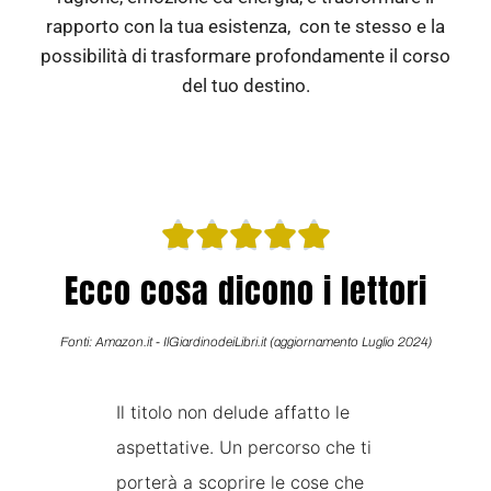
rapporto con la tua esistenza, con te stesso e la
possibilità di trasformare profondamente il corso
del tuo destino.
Valutazion





5
su
Ecco cosa dicono i lettori
5
Fonti: Amazon.it - IlGiardinodeiLibri.it (aggiornamento Luglio 2024)
Il titolo non delude affatto le
L
aspettative. Un percorso che ti
I
ne
porterà a scoprire le cose che
c